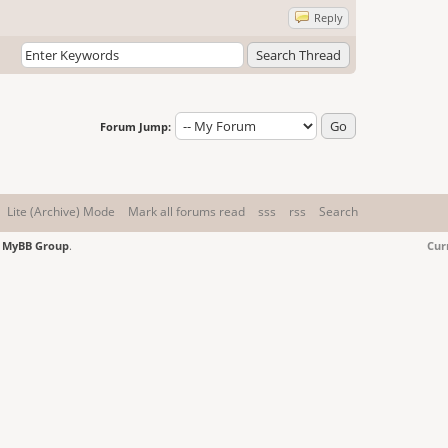
Reply
Forum Jump:
Lite (Archive) Mode
Mark all forums read
sss
rss
Search
6
MyBB Group
.
Cur