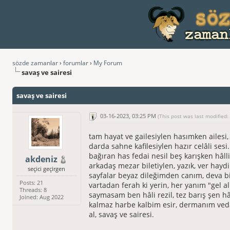
sözde zamanlar
›
forumlar
›
My Forum
savaş ve sairesi
savaş ve sairesi
03-16-2023, 03:25 PM
(This post was last modified
tam hayat ve gailesiylen hasımken ailesi,
darda sahne kafilesiylen hazır celâli sesi.
bağıran has fedai nesil beş karışken hâlli
akdeniz
arkadaş mezar biletiylen, yazık, ver haydi
seçici geçirgen
sayfalar beyaz dileğimden canım, deva bi
Posts: 21
vartadan ferah ki yerin, her yanım "gel al
Threads: 8
saymasam ben hâli rezil, tez barış şen h
Joined: Aug 2022
kalmaz harbe kalbim esir, dermanım ved
al, savaş ve sairesi.