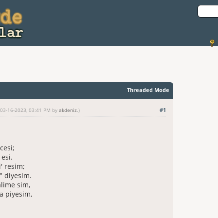
Threaded Mode
#1
: 03-16-2023, 03:41 PM by
akdeniz
.)
cesi;
 esi.
' resim;
" diyesim.
âlime sim,
a piyesim,