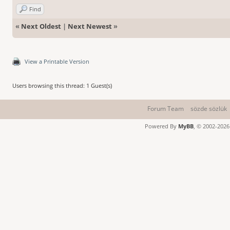
Find
«
Next Oldest
|
Next Newest
»
View a Printable Version
Users browsing this thread: 1 Guest(s)
Forum Team
sözde sözlük
Powered By
MyBB
, © 2002-202