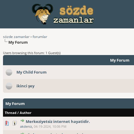
sözde zamanlar
›
forumlar
My Forum
Users browsing this forum: 1 Guest(s)
My Forum
My Child Forum
ikinci şey
My Forum
Thread
/
Author
Merkeziyetsiz internet hayatidir.
akdeniz
,
04-19-2024, 10:06 PM