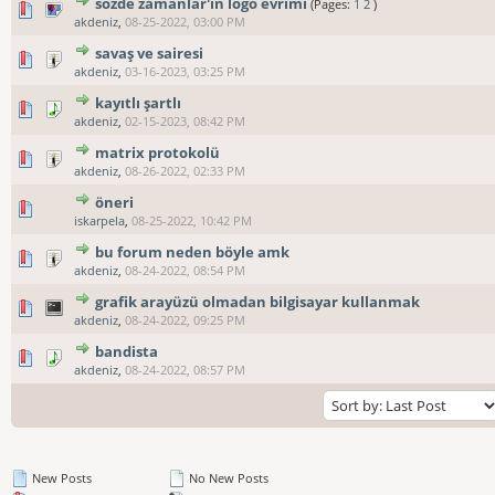
sözde zamanlar'ın logo evrimi
(Pages:
1
2
)
akdeniz
,
08-25-2022, 03:00 PM
savaş ve sairesi
akdeniz
,
03-16-2023, 03:25 PM
kayıtlı şartlı
akdeniz
,
02-15-2023, 08:42 PM
matrix protokolü
akdeniz
,
08-26-2022, 02:33 PM
öneri
iskarpela
,
08-25-2022, 10:42 PM
bu forum neden böyle amk
akdeniz
,
08-24-2022, 08:54 PM
grafik arayüzü olmadan bilgisayar kullanmak
akdeniz
,
08-24-2022, 09:25 PM
bandista
akdeniz
,
08-24-2022, 08:57 PM
New Posts
No New Posts