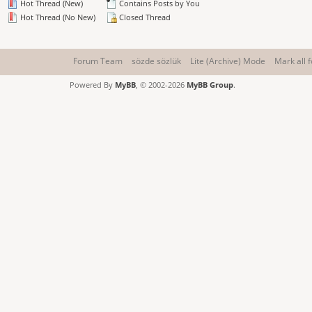
Hot Thread (New)
Contains Posts by You
Hot Thread (No New)
Closed Thread
Forum Team
sözde sözlük
Lite (Archive) Mode
Mark all 
Powered By
MyBB
, © 2002-2026
MyBB Group
.