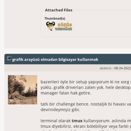
Attached Files
Thumbnail(s)
grafik arayüzü olmadan bilgisayar kullanmak
akdeniz
- 08-24-2022
bazenleri öyle bir setup yapıyorum ki ne xorg
yüklü. grafik driverları zaten yok. hele deskto
manager falan hak getire.
tatlı bir challenge bence. nostaljik bi havası v
devrindeymişiz gibi.
terminal olarak
tmux
kullanıyorum. aslında 
tmux diyebiliriz. ekranı bölebiliyor veya farklı