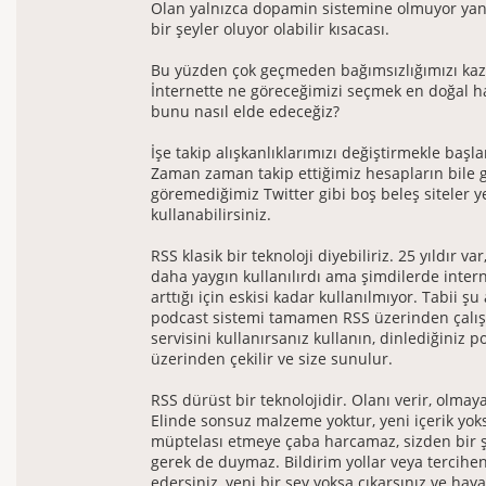
Olan yalnızca dopamin sistemine olmuyor yani
bir şeyler oluyor olabilir kısacası.
Bu yüzden çok geçmeden bağımsızlığımızı kaz
İnternette ne göreceğimizi seçmek en doğal ha
bunu nasıl elde edeceğiz?
İşe takip alışkanlıklarımızı değiştirmekle baş
Zaman zaman takip ettiğimiz hesapların bile g
göremediğimiz Twitter gibi boş beleş siteler y
kullanabilirsiniz.
RSS klasik bir teknoloji diyebiliriz. 25 yıldır va
daha yaygın kullanılırdı ama şimdilerde inter
arttığı için eskisi kadar kullanılmıyor. Tabii şu
podcast sistemi tamamen RSS üzerinden çalış
servisini kullanırsanız kullanın, dinlediğiniz 
üzerinden çekilir ve size sunulur.
RSS dürüst bir teknolojidir. Olanı verir, olmay
Elinde sonsuz malzeme yoktur, yeni içerik yoks
müptelası etmeye çaba harcamaz, sizden bir 
gerek de duymaz. Bildirim yollar veya tercihen
edersiniz, yeni bir şey yoksa çıkarsınız ve haya