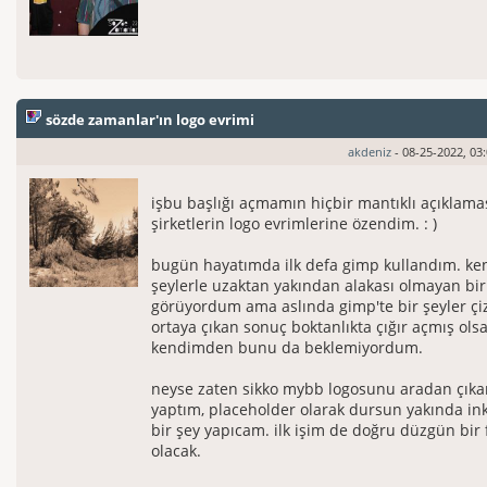
sözde zamanlar'ın logo evrimi
akdeniz
- 08-25-2022, 03
işbu başlığı açmamın hiçbir mantıklı açıklama
şirketlerin logo evrimlerine özendim. : )
bugün hayatımda ilk defa gimp kullandım. ken
şeylerle uzaktan yakından alakası olmayan bir
görüyordum ama aslında gimp'te bir şeyler çi
ortaya çıkan sonuç boktanlıkta çığır açmış ols
kendimden bunu da beklemiyordum.
neyse zaten sikko mybb logosunu aradan çıka
yaptım, placeholder olarak dursun yakında ink
bir şey yapıcam. ilk işim de doğru düzgün bir
olacak.