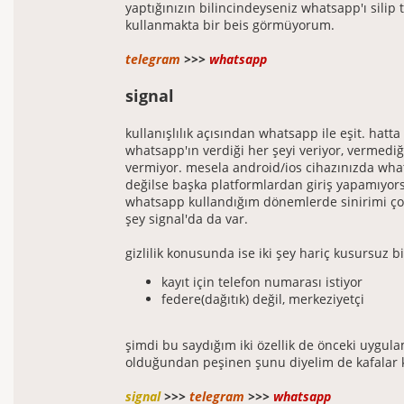
yaptığınızın bilincindeyseniz whatsapp'ı silip
kullanmakta bir beis görmüyorum.
telegram
>>>
whatsapp
signal
kullanışlılık açısından whatsapp ile eşit. hatta
whatsapp'ın verdiği her şeyi veriyor, vermediği
vermiyor. mesela android/ios cihazınızda wha
değilse başka platformlardan giriş yapamıyor
whatsapp kullandığım dönemlerde sinirimi çok
şey signal'da da var.
gizlilik konusunda ise iki şey hariç kusursuz 
kayıt için telefon numarası istiyor
federe(dağıtık) değil, merkeziyetçi
şimdi bu saydığım iki özellik de önceki uygul
olduğundan peşinen şunu diyelim de kafalar 
signal
>>>
telegram
>>>
whatsapp