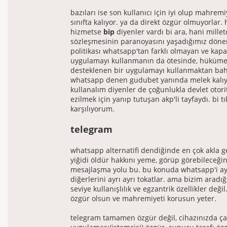
bazıları ise son kullanıcı için iyi olup mahrem
sınıfta kalıyor. ya da direkt özgür olmuyorlar. 
hizmetse
bip
diyenler vardı bi ara, hani mill
sözleşmesinin paranoyasını yaşadığımız dönem.
politikası whatsapp'tan farklı olmayan ve kapal
uygulamayı kullanmanın da ötesinde, hüküme
desteklenen bir uygulamayı kullanmaktan bah
whatsapp denen gudubet yanında melek kalıyo
kullanalım diyenler de çoğunlukla devlet otori
ezilmek için yanıp tutuşan akp'li tayfaydı. bi t
karşılıyorum.
telegram
whatsapp alternatifi dendiğinde en çok akla 
yiğidi öldür hakkını yeme, görüp görebileceğini
mesajlaşma yolu bu. bu konuda whatsapp'i ayr
diğerlerini ayrı ayrı tokatlar. ama bizim aradı
seviye kullanışlılık ve egzantrik özellikler deği
özgür olsun ve mahremiyeti korusun yeter.
telegram tamamen özgür değil, cihazınızda ça