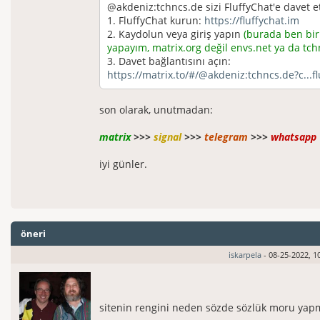
@akdeniz:tchncs.de sizi FluffyChat'e davet et
1. FluffyChat kurun:
https://fluffychat.im
2. Kaydolun veya giriş yapın
(burada ben bi
yapayım, matrix.org değil envs.net ya da tch
3. Davet bağlantısını açın:
https://matrix.to/#/@akdeniz:tchncs.de?c...fl
son olarak, unutmadan:
matrix
>>>
signal
>>>
telegram
>>>
whatsapp
iyi günler.
öneri
iskarpela
- 08-25-2022, 1
sitenin rengini neden sözde sözlük moru yap