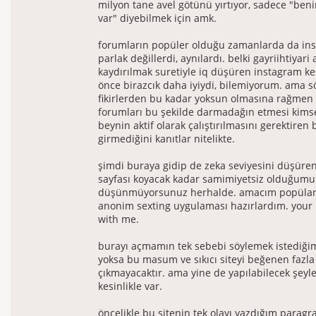
milyon tane avel götünü yırtıyor, sadece "beni
var" diyebilmek için amk.
forumların popüler olduğu zamanlarda da ins
parlak değillerdi, aynılardı. belki gayriihtiyari a
kaydırılmak suretiyle iq düşüren instagram ke
önce birazcık daha iyiydi, bilemiyorum. ama s
fikirlerden bu kadar yoksun olmasına rağmen
forumları bu şekilde darmadağın etmesi kims
beynin aktif olarak çalıştırılmasını gerektiren 
girmediğini kanıtlar nitelikte.
şimdi buraya gidip de zeka seviyesini düşüren
sayfası koyacak kadar samimiyetsiz olduğumu
düşünmüyorsunuz herhalde. amacım popülari
anonim sexting uygulaması hazırlardım. your
with me.
burayı açmamın tek sebebi söylemek istediğim
yoksa bu masum ve sıkıcı siteyi beğenen fazla 
çıkmayacaktır. ama yine de yapılabilecek şeyle
kesinlikle var.
öncelikle bu sitenin tek olayı yazdığım paragra