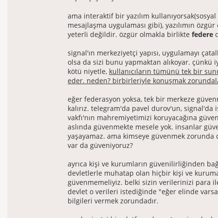
ama interaktif bir yazılım kullanıyorsak(sosya
mesajlaşma uygulaması gibi), yazılımın özgür 
yeterli değildir. özgür olmakla birlikte
federe
d
signal'ın merkeziyetçi yapısı, uygulamayı çata
olsa da sizi bunu yapmaktan alıkoyar. çünkü iy
kötü niyetle,
kullanıcıların tümünü tek bir s
eder. neden? birbirleriyle konuşmak zorundal
eğer federasyon yoksa, tek bir merkeze güve
kalırız. telegram'da pavel durov'un, signal'da i
vakfı'nın mahremiyetimizi koruyacağına güve
aslında güvenmekte mesele yok. insanlar g
yaşayamaz. ama kimseye güvenmek zorunda 
var da güveniyoruz?
ayrıca kişi ve kurumların güvenilirliğinden bağ
devletlerle muhatap olan hiçbir kişi ve kurum
güvenmemeliyiz. belki sizin verilerinizi para 
devlet o verileri istediğinde "eğer elinde vars
bilgileri vermek zorundadır.