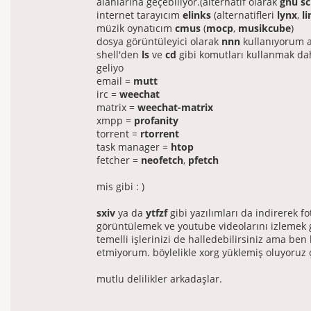
alanlarına geçebiliyor.(alternatif olarak
gnu sc
internet tarayıcım
elinks
(alternatifleri
lynx
,
l
müzik oynatıcım
cmus
(
mocp
,
musikcube
)
dosya görüntüleyici olarak
nnn
kullanıyorum 
shell'den
ls
ve
cd
gibi komutları kullanmak da
geliyo
email =
mutt
irc =
weechat
matrix =
weechat-matrix
xmpp =
profanity
torrent =
rtorrent
task manager =
htop
fetcher =
neofetch
,
pfetch
mis gibi : )
sxiv
ya da
ytfzf
gibi yazılımları da indirerek fo
görüntülemek ve youtube videolarını izlemek 
temelli işlerinizi de halledebilirsiniz ama ben
etmiyorum. böylelikle xorg yüklemiş oluyoruz
mutlu delilikler arkadaşlar.