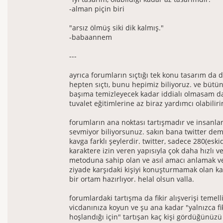
-alman piçin biri
"arsız ölmüş siki dik kalmış."
-babaannem
---
ayrıca forumların sıçtığı tek konu tasarım da d
hepten sıçtı, bunu hepimiz biliyoruz. ve bütü
başıma temizleyecek kadar iddialı olmasam d
tuvalet eğitimlerine az biraz yardımcı olabilir
forumların ana noktası tartışmadır ve insanlar
sevmiyor biliyorsunuz. sakın bana twitter dem
kavga farklı şeylerdir. twitter, sadece 280(esk
karaktere izin veren yapısıyla çok daha hızlı ve 
metoduna sahip olan ve asıl amacı anlamak v
ziyade karşıdaki kişiyi konuşturmamak olan ka
bir ortam hazırlıyor. helal olsun valla.
forumlardaki tartışma da fikir alışverişi temelli
vicdanınıza koyun ve şu ana kadar "yalnızca fi
hoşlandığı için" tartışan kaç kişi gördüğünüz