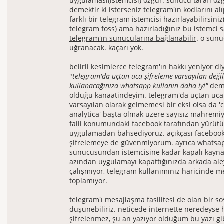
uygulaması(istemcisi) özgür. sunucu tarafı öz
demektir ki isterseniz telegram'ın kodlarını al
farklı bir telegram istemcisi hazırlayabilirsini
telegram foss) ama
hazırladığınız bu istemci 
telegram'ın sunucularına bağlanabilir
. o sunu
uğranacak. kaçarı yok.
belirli kesimlerce telegram'ın hakkı yeniyor 
"
telegram'da uçtan uca şifreleme varsayılan değil
kullanacağınıza whatsapp kullanın daha iyi"
dem
olduğu kanaatindeyim. telegram'da uçtan uca
varsayılan olarak gelmemesi bir eksi olsa da 
analytica' başta olmak üzere sayısız mahremiy
faili konumundaki facebook tarafından yürütü
uygulamadan bahsediyoruz. açıkçası facebook
şifrelemeye de güvenmiyorum. ayrıca whatsa
sunucusundan istemcisine kadar kapalı kaynak
azından uygulamayı kapattığınızda arkada ale
çalışmıyor, telegram kullanımınız haricinde m
toplamıyor.
telegram'ı mesajlaşma fasilitesi de olan bir so
düşünebiliriz. neticede internette neredeyse 
şifrelenmez, şu an yazıyor olduğum bu yazı g