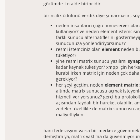
gözümde. totalde birincidir.
birincilik ödülünü verdik diye şımarmasın, söy
neden insanların çoğu homeserver olara
kullanıyor? ve neden element istemcisin
farklı sunucu alternatiflerini göstermeyi
sunucunuza yönlendiriyorsunuz?
resmi istemciniz olan
element
neden bu
tüketiyor?
yine resmi matrix sunucu yazılımı
syna
kadar kaynak tüketiyor? xmpp için herk
kurabilirken matrix için neden çok daha
gerekiyor?
her şeyi geçtim, neden
element matrix 
altında matrix sunucusu açmak isteyenl
hizmeti veriyorsunuz? gerçi bu protokol
açısından faydalı bir hareket olabilir. 
zedeler. özellikle de matrix sunucusu 
maliyetliyken.
hani federasyon varsa bir merkeze güvenmek 
demiştim ya, matrix vakfı'na da güvenmiyoru