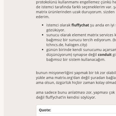
protokolünü kullanmamı engellemez çünkü 
de istemci tarafında farklı seçeneklerim var. 
matrix ürünlerinden uzak duruyorum. sizden 
ederim.
istemci olarak
fluffychat
şu anda en iyi 
gözüküyor.
sunucu olarak element matrix services
bağımsız bir sunucu tercih ediyorum. (b
tchncs.de, halogen.city)
günün birinde kendi sunucumu açarsa
düşünüyorum) synapse değil
conduit
gi
bağımsız bir sistem kullanacağım.
bunun misyonerliğini yapmak bir tık zor olabili
yükle ama matrix.org'dan değil şuradan bağl
ama olsun, özgürlük hiçbir zaman kolay olmad
ama sadece bunu anlatması zor, yapması çok k
değil fluffychat'in kendisi söylüyor.
Quote: