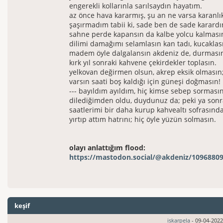
engerekli kollarınla sarılsaydın hayatım.
az önce hava kararmış, şu an ne varsa karanlı
şaşırmadım tabii ki, sade ben de sade karard
sahne perde kapansın da kalbe yolcu kalması
dilimi damağımı selamlasın kan tadı, kucaklas
madem öyle dalgalansın akdeniz de, durması
kırk yıl sonraki kahvene çekirdekler toplasın.
yelkovan değirmen olsun, akrep eksik olmasın
varsın saati boş kaldığı için güneşi doğmasın!
--- bayıldım ayıldım, hiç kimse sebep sormasın
dilediğimden oldu, duydunuz da; peki ya sonr
saatlerimi bir daha kurup kahvealtı sofrasınd
yırtıp attım hatrını; hiç öyle yüzün solmasın.
olayı anlattığım flood:
https://mastodon.social/@akdeniz/1096880
keşif
iskarpela
- 09-04-2022