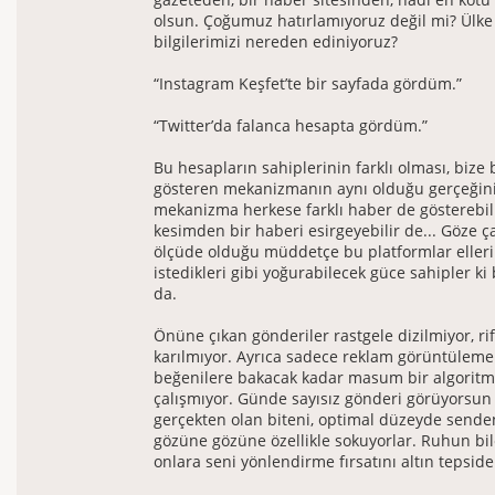
olsun. Çoğumuz hatırlamıyoruz değil mi? Ülk
bilgilerimizi nereden ediniyoruz?
“Instagram Keşfet’te bir sayfada gördüm.”
“Twitter’da falanca hesapta gördüm.”
Bu hesapların sahiplerinin farklı olması, bize
gösteren mekanizmanın aynı olduğu gerçeğini
mekanizma herkese farklı haber de gösterebilir,
kesimden bir haberi esirgeyebilir de... Göze
ölçüde olduğu müddetçe bu platformlar eller
istedikleri gibi yoğurabilecek güce sahipler ki
da.
Önüne çıkan gönderiler rastgele dizilmiyor, riff
karılmıyor. Ayrıca sadece reklam görüntüleme
beğenilere bakacak kadar masum bir algoritm
çalışmıyor. Günde sayısız gönderi görüyorsun 
gerçekten olan biteni, optimal düzeyde senden
gözüne gözüne özellikle sokuyorlar. Ruhun b
onlara seni yönlendirme fırsatını altın tepsid