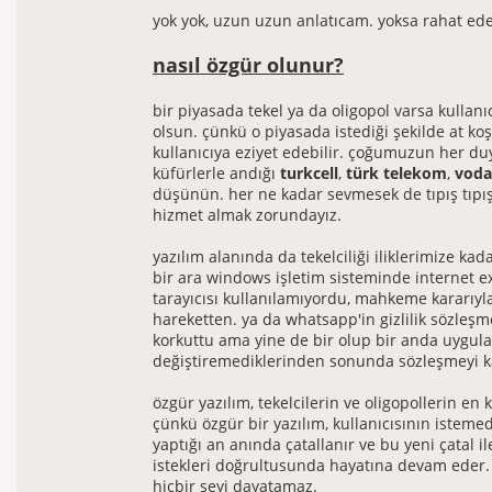
yok yok, uzun uzun anlatıcam. yoksa rahat e
nasıl özgür olunur?
bir piyasada tekel ya da oligopol varsa kullan
olsun. çünkü o piyasada istediği şekilde at koş
kullanıcıya eziyet edebilir. çoğumuzun her 
küfürlerle andığı
turkcell
,
türk telekom
,
voda
düşünün. her ne kadar sevmesek de tıpış tıpı
hizmet almak zorundayız.
yazılım alanında da tekelciliği iliklerimize kad
bir ara windows işletim sisteminde internet e
tarayıcısı kullanılamıyordu, mahkeme kararıy
hareketten. ya da whatsapp'in gizlilik sözleşm
korkuttu ama yine de bir olup bir anda uygul
değiştiremediklerinden sonunda sözleşmeyi ka
özgür yazılım, tekelcilerin ve oligopollerin en 
çünkü özgür bir yazılım, kullanıcısının istemed
yaptığı an anında çatallanır ve bu yeni çatal il
istekleri doğrultusunda hayatına devam eder. 
hiçbir şeyi dayatamaz.