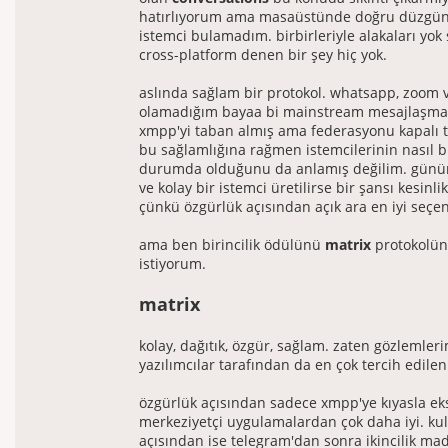
hatırlıyorum ama masaüstünde doğru düzgün 
istemci bulamadım. birbirleriyle alakaları yok 
cross-platform denen bir şey hiç yok.
aslında sağlam bir protokol. whatsapp, zoom 
olamadığım bayaa bi mainstream mesajlaşma
xmpp'yi taban almış ama federasyonu kapalı tu
bu sağlamlığına rağmen istemcilerinin nasıl 
durumda olduğunu da anlamış değilim. günü
ve kolay bir istemci üretilirse bir şansı kesinli
çünkü özgürlük açısından açık ara en iyi seçe
ama ben birincilik ödülünü
matrix
protokolün
istiyorum.
matrix
kolay, dağıtık, özgür, sağlam. zaten gözlemler
yazılımcılar tarafından da en çok tercih edile
özgürlük açısından sadece xmpp'ye kıyasla eksi
merkeziyetçi uygulamalardan çok daha iyi. kull
açısından ise telegram'dan sonra ikincilik mad