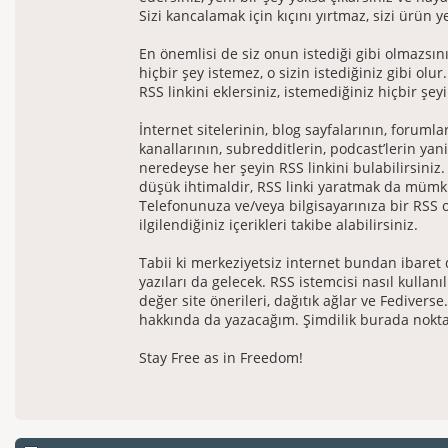
Sizi kancalamak için kıçını yırtmaz, sizi ürün 
En önemlisi de siz onun istediği gibi olmazsın
hiçbir şey istemez, o sizin istediğiniz gibi olur.
RSS linkini eklersiniz, istemediğiniz hiçbir şey
İnternet sitelerinin, blog sayfalarının, foruml
kanallarının, subredditlerin, podcast’lerin yani
neredeyse her şeyin RSS linkini bulabilirsiniz
düşük ihtimaldir, RSS linki yaratmak da müm
Telefonunuza ve/veya bilgisayarınıza bir RSS
ilgilendiğiniz içerikleri takibe alabilirsiniz.
Tabii ki merkeziyetsiz internet bundan ibaret
yazıları da gelecek. RSS istemcisi nasıl kullanı
değer site önerileri, dağıtık ağlar ve Fediverse
hakkında da yazacağım. Şimdilik burada nokt
Stay Free as in Freedom!