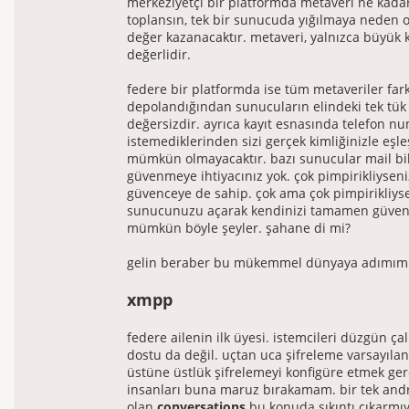
merkeziyetçi bir platformda metaveri ne kadar
toplansın, tek bir sunucuda yığılmaya neden 
değer kazanacaktır. metaveri, yalnızca büyük k
değerlidir.
federe bir platformda ise tüm metaveriler far
depolandığından sunucuların elindeki tek tük
değersizdir. ayrıca kayıt esnasında telefon n
istemediklerinden sizi gerçek kimliğinizle eşle
mümkün olmayacaktır. bazı sunucular mail bil
güvenmeye ihtiyacınız yok. çok pimpirikliysen
güvenceye de sahip. çok ama çok pimpirikliys
sunucunuzu açarak kendinizi tamamen güvene 
mümkün böyle şeyler. şahane di mi?
gelin beraber bu mükemmel dünyaya adımımızı
xmpp
federe ailenin ilk üyesi. istemcileri düzgün çal
dostu da değil. uçtan uca şifreleme varsayılan
üstüne üstlük şifrelemeyi konfigüre etmek ger
insanları buna maruz bırakamam. bir tek andr
olan
conversations
bu konuda sıkıntı çıkarmı