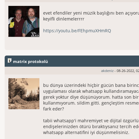
evet efendiler yeni müzik başlığını ben açıyoru
keyifli dinlemelerrrr
https://youtu.be/FEhpmuXHmRQ
matrix protokolü
akdeniz
- 08-26-2022, 0
bu dünya üzerindeki hiçbir gücün bana birin
uygulaması olarak whatsapp kullandıramaya
gerek yoktur diye düşünüyorum. hatta son birk
kullanmıyorum. sildim gitti. gençleştim resme
fark eder?
tabii whatsapp'i mahremiyet ve dijital özgürl
endişelerinizden ötürü bıraktıysanız tercih ed
whatsapp alternatifini iyi düşünmelisiniz.