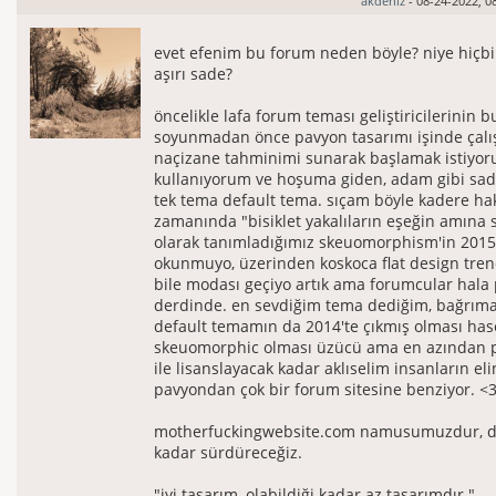
akdeniz
- 08-24-2022, 0
evet efenim bu forum neden böyle? niye hiçbir
aşırı sade?
öncelikle lafa forum teması geliştiricilerinin b
soyunmadan önce pavyon tasarımı işinde çalışt
naçizane tahminimi sunarak başlamak istiyor
kullanıyorum ve hoşuma giden, adam gibi sad
tek tema default tema. sıçam böyle kadere ha
zamanında "bisiklet yakalıların eşeğin amına 
olarak tanımladığımız skeuomorphism'in 2015
okunmuyo, üzerinden koskoca flat design tren
bile modası geçiyo artık ama forumcular hala
derdinde. en sevdiğim tema dediğim, bağrıma
default temamın da 2014'te çıkmış olması has
skeuomorphic olması üzücü ama en azından pr
ile lisanslayacak kadar aklıselim insanların eli
pavyondan çok bir forum sitesine benziyor. <
motherfuckingwebsite.com namusumuzdur, da
kadar sürdüreceğiz.
"iyi tasarım, olabildiği kadar az tasarımdır."