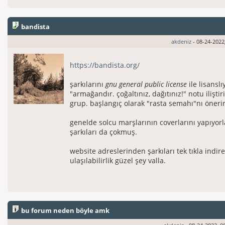
bandista
akdeniz
- 08-24-2022
https://bandista.org/
şarkılarını
gnu general public license
ile lisanslı
"armağandır. çoğaltınız, dağıtınız!" notu iliştir
grup. başlangıç olarak "rasta semahı"nı öneri
genelde solcu marşlarının coverlarını yapıyor
şarkıları da çokmuş.
website adreslerinden şarkıları tek tıkla indir
ulaşılabilirlik güzel şey valla.
bu forum neden böyle amk