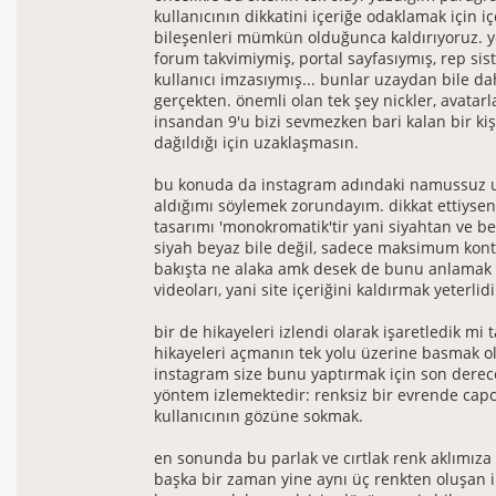
kullanıcının dikkatini içeriğe odaklamak için iç
bileşenleri mümkün olduğunca kaldırıyoruz. 
forum takvimiymiş, portal sayfasıymış, rep sis
kullanıcı imzasıymış... bunlar uzaydan bile da
gerçekten. önemli olan tek şey nickler, avatarl
insandan 9'u bizi sevmezken bari kalan bir kiş
dağıldığı için uzaklaşmasın.
bu konuda da instagram adındaki namussuz 
aldığımı söylemek zorundayım. dikkat ettiysen
tasarımı 'monokromatik'tir yani siyahtan ve b
siyah beyaz bile değil, sadece maksimum kontra
bakışta ne alaka amk desek de bunu anlamak i
videoları, yani site içeriğini kaldırmak yeterlidi
bir de hikayeleri izlendi olarak işaretledik m
hikayeleri açmanın tek yolu üzerine basmak 
instagram size bunu yaptırmak için son derece 
yöntem izlemektedir: renksiz bir evrende capc
kullanıcının gözüne sokmak.
en sonunda bu parlak ve cırtlak renk aklımıza ö
başka bir zaman yine aynı üç renkten oluşan 