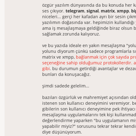
özgür yazılım dünyasında da bu konuda her ka
ses çıkıyor.
telegram
,
signal
,
matrix
,
xmpp
,
bi
niceleri... gerçi her kafadan ayrı bir sesin çık
yazılımın doğasında var. hepimizin kullandığı y
ama iş mesajlaşmaya geldiğinde biraz olsun 
sağlamak zorunda kalıyoruz.
ve bu yazıda ideale en yakın mesajlaşma "yol
yolunu diyorum çünkü sadece programlarla sını
matrix ve xmpp,
bağlanmak için çok sayıda p
seçeneğine sahip olduğumuz protokollerdir. ay
gibi
. bu durumun getirdiği avantajlar ve dezav
bunları da konuşacağız.
şimdi sadede gelelim...
bazıları özgürlük ve mahremiyet açısından old
istenen son kullanıcı deneyimini veremiyor. 
gibilerin son kullanıcı deneyimine pek ihtiyac
mesajlaşma uygulamalarını tek kişi kullanmad
değerlendirme yaparken "bu uygulamanın mis
yapabilir miyiz?" sorusunu tekrar tekrar kend
diye düşünüyorum.