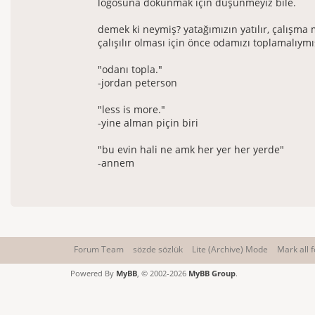
logosuna dokunmak için düşünmeyiz bile.
demek ki neymiş? yatağımızın yatılır, çalışma
çalışılır olması için önce odamızı toplamalıymı
"odanı topla."
-jordan peterson
"less is more."
-yine alman piçin biri
"bu evin hali ne amk her yer her yerde"
-annem
Forum Team
sözde sözlük
Lite (Archive) Mode
Mark all 
Powered By
MyBB
, © 2002-2026
MyBB Group
.