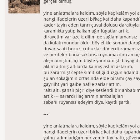
gerçek olmuş.
yine anlatmalara kaldım, söyle kaç kelâm yol a
hangi ifadelerin üzeri bi'kaç kat daha kapandı
kader tayin eden tanrı çuval dolusu daraltıyla
karanlıkta yatıp kalkan ağır lügatlar artık.
dirayetim var azcık, dilim de sağlam amansız
da kulak mundar oldu, böylelikle sonum darağ
duvar saati bozuk, çubuklar dönerdi zamansız
ve perdeler bana saklansa oynamazdım amaçs
alışmamıştım, içim böyle yanmamıştı bayağıdı
aklım altmış altılarda kalmış aslım astarım,
bu zararmış! cepte simit kılığı düzgün adamd
şu an sokağımın ortasında elde biramı çay say
gayriihtiyari gaibe nafile zarlar attım,
"altı altı, şanslı piç!" diye seslendi bir ahbabım
artık --- sarardı ilaçlarımın ambalajları
sabahı rüyansız edeyim diye, kayıtlı şartlı.
---
yine anlatmalara kaldım, söyle kaç kelâm yol a
hangi ifadelerin üzeri birkaç kat daha kapand
yalnız adımladığım her zemin fay hattı, güve