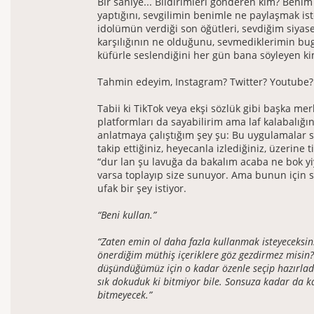
Bir saniye... Bildirimleri gönderen kim? Benim
yaptığını, sevgilimin benimle ne paylaşmak ist
idolümün verdiği son öğütleri, sevdiğim siyase
karşılığının ne olduğunu, sevmediklerimin b
küfürle seslendiğini her gün bana söyleyen k
Tahmin edeyim, Instagram? Twitter? Youtube?
Tabii ki TikTok veya ekşi sözlük gibi başka mer
platformları da sayabilirim ama laf kalabalığı
anlatmaya çalıştığım şey şu: Bu uygulamalar s
takip ettiğiniz, heyecanla izlediğiniz, üzerine t
“dur lan şu lavuğa da bakalım acaba ne bok yi
varsa toplayıp size sunuyor. Ama bunun için s
ufak bir şey istiyor.
“Beni kullan.”
“Zaten emin ol daha fazla kullanmak isteyeceksin.
önerdiğim müthiş içeriklere göz gezdirmez misin?
düşündüğümüz için o kadar özenle seçip hazırladık
sık dokuduk ki bitmiyor bile. Sonsuza kadar da k
bitmeyecek.”