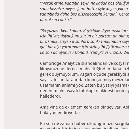
“Merak etme, yaptığın şeyin ne kadar boş olduğu
sana hissettirmeyeceğim. Hatta öyle ki gerçekten f
yaptığında daha boş hissedeceksin kendini. Gerçe
olacaksın çünkü.”
“Bu yüzden beni kullan. Böylelikle diğer insanları
için ihtiyaç duyduğum gücün bir parçası da olmuş
bırakmak isteyen insanlara sanki toplumdan soy
gibi bir algı yaratmam için sizin gibi figüranlara 
En son da oyunuzu Donald Trump’a verirsiniz. Wi
Cambridge Analytica skandalından ve sosyal
kimyanızı ne derece mahvettiğinden daha fa
gerek duymuyorum. Asgari ölçüde gerekliydi
sayısız insan tarafından konuşulmuş mevzul
uzatmanın anlamı yok. Zaten bu yazıyı yazmak 
nedenim olmasaydı fotokopi makinesi benim 
hallederdi.
Ama yine de eklemem gereken bir şey var. Abi
hâlâ yönlendiriyorlar!
En son ne zaman haber okuduğunuzu sorgulay
gazeteden, bir haber sitesinden, hadi en kötü