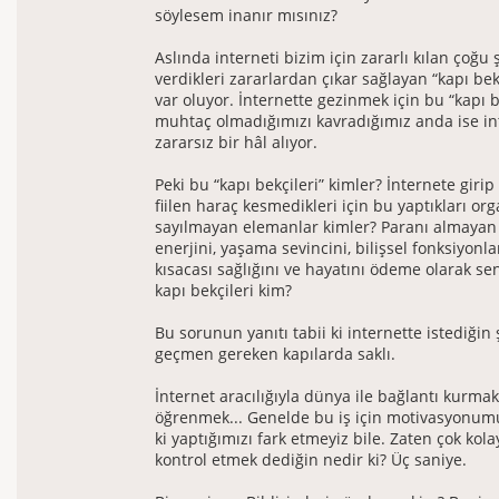
söylesem inanır mısınız?
Aslında interneti bizim için zararlı kılan çoğu 
verdikleri zararlardan çıkar sağlayan “kapı be
var oluyor. İnternette gezinmek için bu “kapı b
muhtaç olmadığımızı kavradığımız anda ise in
zararsız bir hâl alıyor.
Peki bu “kapı bekçileri” kimler? İnternete giri
fiilen haraç kesmedikleri için bu yaptıkları or
sayılmayan elemanlar kimler? Paranı almayan
enerjini, yaşama sevincini, bilişsel fonksiyonla
kısacası sağlığını ve hayatını ödeme olarak s
kapı bekçileri kim?
Bu sorunun yanıtı tabii ki internette istediğin
geçmen gereken kapılarda saklı.
İnternet aracılığıyla dünya ile bağlantı kurmak
öğrenmek... Genelde bu iş için motivasyonumu
ki yaptığımızı fark etmeyiz bile. Zaten çok kolay
kontrol etmek dediğin nedir ki? Üç saniye.