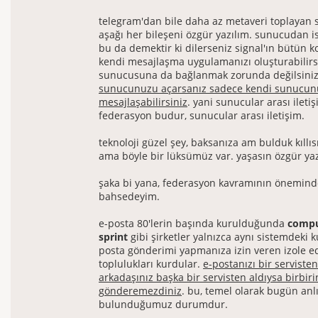
telegram'dan bile daha az metaveri toplayan s
aşağı her bileşeni özgür yazılım. sunucudan i
bu da demektir ki dilerseniz signal'ın bütün ko
kendi mesajlaşma uygulamanızı oluşturabilirsi
sunucusuna da bağlanmak zorunda değilsini
sunucunuzu açarsanız sadece kendi sunucunuz
mesajlaşabilirsiniz
. yani sunucular arası iletiş
federasyon budur, sunucular arası iletişim.
teknoloji güzel şey, baksanıza am bulduk kıllısı
ama böyle bir lüksümüz var. yaşasın özgür yaz
şaka bi yana, federasyon kavramının önemind
bahsedeyim.
e-posta 80'lerin başında kurulduğunda
compu
sprint
gibi şirketler yalnızca aynı sistemdeki ku
posta gönderimi yapmanıza izin veren izole e
toplulukları kurdular.
e-postanızı bir servisten
arkadaşınız başka bir servisten aldıysa birbir
gönderemezdiniz
. bu, temel olarak bugün an
bulunduğumuz durumdur.