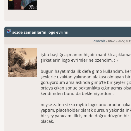
sözde zamanlar'ın logo evrimi
akdeniz
- 08-25-2022, 03
işbu başlığı açmamın hiçbir mantıklı açıklama
şirketlerin logo evrimlerine özendim. : )
bugün hayatımda ilk defa gimp kullandım. ken
şeylerle uzaktan yakından alakası olmayan bir
görüyordum ama aslında gimp'te bir şeyler çi
ortaya çıkan sonuç boktanlıkta çığır açmış ols
kendimden bunu da beklemiyordum.
neyse zaten sikko mybb logosunu aradan çıka
yaptım, placeholder olarak dursun yakında ink
bir şey yapıcam. ilk işim de doğru düzgün bir
olacak.