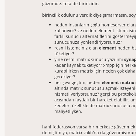
gözümde. totalde birincidir.
birincilik ödülünü verdik diye şımarmasın, söy
neden insanların çoğu homeserver olara
kullanıyor? ve neden element istemcisin
farklı sunucu alternatiflerini göstermeyi
sunucunuza yönlendiriyorsunuz?
resmi istemciniz olan
element
neden bu
tüketiyor?
yine resmi matrix sunucu yazılımı
syna
kadar kaynak tüketiyor? xmpp için herk
kurabilirken matrix için neden çok daha
gerekiyor?
her şeyi geçtim, neden
element matrix 
altında matrix sunucusu açmak isteyenl
hizmeti veriyorsunuz? gerçi bu protokol
açısından faydalı bir hareket olabilir. 
zedeler. özellikle de matrix sunucusu 
maliyetliyken.
hani federasyon varsa bir merkeze güvenmek 
demiştim ya, matrix vakfı'na da güvenmiyoru