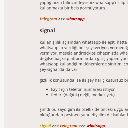
yaptığınızın bilincindeyseniz whatsapp'ı silip
kullanmakta bir beis görmüyorum.
telegram
>>>
whatsapp
signal
kullanışlılık açısından whatsapp ile eşit. hatta
whatsapp'ın verdiği her şeyi veriyor, vermediği
vermiyor. mesela android/ios cihazınızda wha
değilse başka platformlardan giriş yapamıyor
whatsapp kullandığım dönemlerde sinirimi çok
şey signal'da da var.
gizlilik konusunda ise iki şey hariç kusursuz 
kayıt için telefon numarası istiyor
federe(dağıtık) değil, merkeziyetçi
şimdi bu saydığım iki özellik de önceki uygul
olduğundan peşinen şunu diyelim de kafalar 
signal
>>>
telegram
>>>
whatsapp