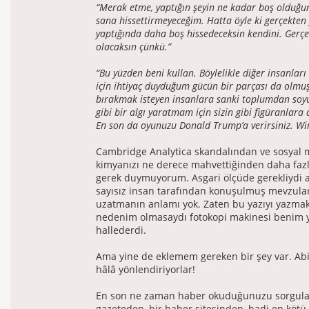
“Merak etme, yaptığın şeyin ne kadar boş olduğu
sana hissettirmeyeceğim. Hatta öyle ki gerçekten f
yaptığında daha boş hissedeceksin kendini. Gerçe
olacaksın çünkü.”
“Bu yüzden beni kullan. Böylelikle diğer insanları
için ihtiyaç duyduğum gücün bir parçası da olmuş
bırakmak isteyen insanlara sanki toplumdan soy
gibi bir algı yaratmam için sizin gibi figüranlara 
En son da oyunuzu Donald Trump’a verirsiniz. Wi
Cambridge Analytica skandalından ve sosyal
kimyanızı ne derece mahvettiğinden daha fa
gerek duymuyorum. Asgari ölçüde gerekliydi
sayısız insan tarafından konuşulmuş mevzul
uzatmanın anlamı yok. Zaten bu yazıyı yazmak 
nedenim olmasaydı fotokopi makinesi benim 
hallederdi.
Ama yine de eklemem gereken bir şey var. Abi
hâlâ yönlendiriyorlar!
En son ne zaman haber okuduğunuzu sorgulay
gazeteden, bir haber sitesinden, hadi en kötü