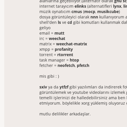
alanlarına geçebiliyor.(alternatif olarak
gnu sc
internet tarayıcım
elinks
(alternatifleri
lynx
,
l
müzik oynatıcım
cmus
(
mocp
,
musikcube
)
dosya görüntüleyici olarak
nnn
kullanıyorum 
shell'den
ls
ve
cd
gibi komutları kullanmak da
geliyo
email =
mutt
irc =
weechat
matrix =
weechat-matrix
xmpp =
profanity
torrent =
rtorrent
task manager =
htop
fetcher =
neofetch
,
pfetch
mis gibi : )
sxiv
ya da
ytfzf
gibi yazılımları da indirerek fo
görüntülemek ve youtube videolarını izlemek 
temelli işlerinizi de halledebilirsiniz ama ben
etmiyorum. böylelikle xorg yüklemiş oluyoruz
mutlu delilikler arkadaşlar.