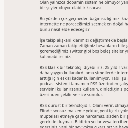
Olan yalnızca dopamin sistemine olmuyor yani
bir şeyler oluyor olabilir kısacası.
Bu yüzden çok geçmeden bağımsızlığımızı kaz
İnternette ne göreceğimizi seçmek en doğal ha
bunu nasıl elde edeceğiz?
İşe takip alışkanlıklarımızı değiştirmekle baş
Zaman zaman takip ettiğimiz hesapların bile g
göremediğimiz Twitter gibi boş beleş siteler y
kullanabilirsiniz.
RSS klasik bir teknoloji diyebiliriz. 25 yıldır va
daha yaygın kullanılırdı ama şimdilerde inter
arttığı için eskisi kadar kullanılmıyor. Tabii şu
podcast sistemi tamamen RSS üzerinden çalış
servisini kullanırsanız kullanın, dinlediğiniz 
üzerinden çekilir ve size sunulur.
RSS dürüst bir teknolojidir. Olanı verir, olmay
Elinde sonsuz malzeme yoktur, yeni içerik yoks
müptelası etmeye çaba harcamaz, sizden bir 
gerek de duymaz. Bildirim yollar veya tercihen
edersiniz, yeni bir şey yoksa çıkarsınız ve haya