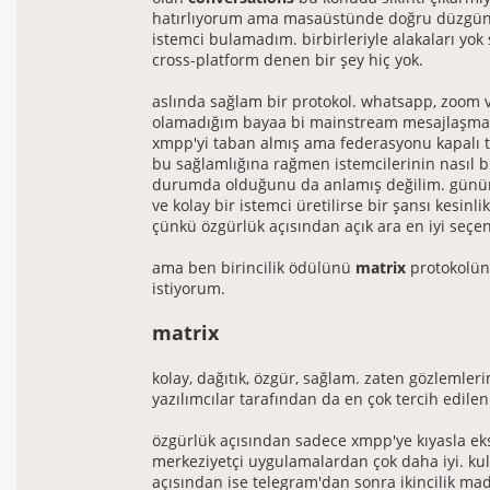
hatırlıyorum ama masaüstünde doğru düzgün 
istemci bulamadım. birbirleriyle alakaları yok 
cross-platform denen bir şey hiç yok.
aslında sağlam bir protokol. whatsapp, zoom 
olamadığım bayaa bi mainstream mesajlaşma
xmpp'yi taban almış ama federasyonu kapalı tu
bu sağlamlığına rağmen istemcilerinin nasıl 
durumda olduğunu da anlamış değilim. günü
ve kolay bir istemci üretilirse bir şansı kesinli
çünkü özgürlük açısından açık ara en iyi seçe
ama ben birincilik ödülünü
matrix
protokolün
istiyorum.
matrix
kolay, dağıtık, özgür, sağlam. zaten gözlemler
yazılımcılar tarafından da en çok tercih edile
özgürlük açısından sadece xmpp'ye kıyasla eksi
merkeziyetçi uygulamalardan çok daha iyi. kull
açısından ise telegram'dan sonra ikincilik mad