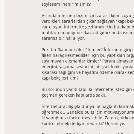
söylesem inanır mısınız?
Aslında interneti bizim için zararlı kılan çoğu 
verdikleri zararlardan çıkar sağlayan “kapı be
var oluyor. İnternette gezinmek için bu “kapı b
muhtaç olmadığımızı kavradığımız anda ise in
zararsız bir hâl alıyor.
Peki bu “kapı bekçileri” kimler? İnternete giri
fiilen haraç kesmedikleri için bu yaptıkları or
sayılmayan elemanlar kimler? Paranı almayan
enerjini, yaşama sevincini, bilişsel fonksiyonla
kısacası sağlığını ve hayatını ödeme olarak s
kapı bekçileri kim?
Bu sorunun yanıtı tabii ki internette istediğin
geçmen gereken kapılarda saklı.
İnternet aracılığıyla dünya ile bağlantı kurmak
öğrenmek... Genelde bu iş için motivasyonumu
ki yaptığımızı fark etmeyiz bile. Zaten çok kolay
kontrol etmek dediğin nedir ki? Üç saniye.