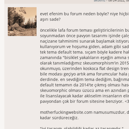
akdeniz
- 08-24-2022, 0
evet efenim bu forum neden böyle? niye hiçbir
aşırı sade?
öncelikle lafa forum teması geliştiricilerinin b
soyunmadan önce pavyon tasarımı işinde çalışt
naçizane tahminimi sunarak başlamak istiyor
kullanıyorum ve hoşuma giden, adam gibi sad
tek tema default tema. sıçam böyle kadere ha
zamanında "bisiklet yakalıların eşeğin amına 
olarak tanımladığımız skeuomorphism'in 2015
okunmuyo, üzerinden koskoca flat design tren
bile modası geçiyo artık ama forumcular hala
derdinde. en sevdiğim tema dediğim, bağrıma
default temamın da 2014'te çıkmış olması has
skeuomorphic olması üzücü ama en azından pr
ile lisanslayacak kadar aklıselim insanların eli
pavyondan çok bir forum sitesine benziyor. <
motherfuckingwebsite.com namusumuzdur, da
kadar sürdüreceğiz.
"iyi tasarım, olabildiği kadar az tasarımdır."