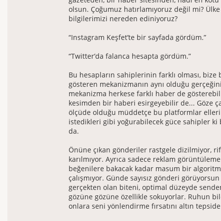
olsun. Çoğumuz hatırlamıyoruz değil mi? Ülk
bilgilerimizi nereden ediniyoruz?
“Instagram Keşfet’te bir sayfada gördüm.”
“Twitter’da falanca hesapta gördüm.”
Bu hesapların sahiplerinin farklı olması, bize
gösteren mekanizmanın aynı olduğu gerçeğini
mekanizma herkese farklı haber de gösterebilir,
kesimden bir haberi esirgeyebilir de... Göze
ölçüde olduğu müddetçe bu platformlar eller
istedikleri gibi yoğurabilecek güce sahipler ki
da.
Önüne çıkan gönderiler rastgele dizilmiyor, riff
karılmıyor. Ayrıca sadece reklam görüntüleme
beğenilere bakacak kadar masum bir algoritm
çalışmıyor. Günde sayısız gönderi görüyorsun 
gerçekten olan biteni, optimal düzeyde senden
gözüne gözüne özellikle sokuyorlar. Ruhun b
onlara seni yönlendirme fırsatını altın tepsid