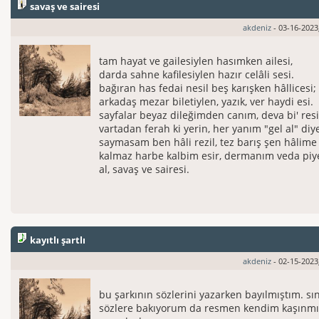
savaş ve sairesi
akdeniz
- 03-16-2023
tam hayat ve gailesiylen hasımken ailesi,
darda sahne kafilesiylen hazır celâli sesi.
bağıran has fedai nesil beş karışken hâllicesi;
arkadaş mezar biletiylen, yazık, ver haydi esi.
sayfalar beyaz dileğimden canım, deva bi' res
vartadan ferah ki yerin, her yanım "gel al" diy
saymasam ben hâli rezil, tez barış şen hâlime
kalmaz harbe kalbim esir, dermanım veda piy
al, savaş ve sairesi.
kayıtlı şartlı
akdeniz
- 02-15-2023
bu şarkının sözlerini yazarken bayılmıştım. sın
sözlere bakıyorum da resmen kendim kaşınmı