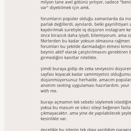
milyon tane avel götünü yırtıyor, sadece "beni
var" diyebilmek için amk.
forumların popüler olduğu zamanlarda da ins
parlak değillerdi, aynılardı. belki gayriihtiyari a
kaydırılmak suretiyle iq düşüren instagram ke
önce birazcık daha iyiydi, bilemiyorum. ama s
fikirlerden bu kadar yoksun olmasına rağmen
forumları bu şekilde darmadağın etmesi kims
beynin aktif olarak çalıştırılmasını gerektiren 
girmediğini kanıtlar nitelikte.
şimdi buraya gidip de zeka seviyesini düşüren
sayfası koyacak kadar samimiyetsiz olduğumu
düşünmüyorsunuz herhalde. amacım popülari
anonim sexting uygulaması hazırlardım. your
with me.
burayı açmamın tek sebebi söylemek istediğim
yoksa bu masum ve sıkıcı siteyi beğenen fazla 
çıkmayacaktır. ama yine de yapılabilecek şeyle
kesinlikle var.
öncelikle bu sitenin tek olayı yazdığım paragra