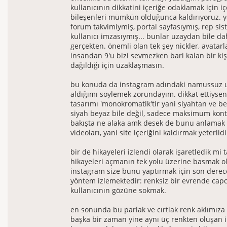
kullanıcının dikkatini içeriğe odaklamak için iç
bileşenleri mümkün olduğunca kaldırıyoruz. 
forum takvimiymiş, portal sayfasıymış, rep sis
kullanıcı imzasıymış... bunlar uzaydan bile da
gerçekten. önemli olan tek şey nickler, avatarl
insandan 9'u bizi sevmezken bari kalan bir kiş
dağıldığı için uzaklaşmasın.
bu konuda da instagram adındaki namussuz 
aldığımı söylemek zorundayım. dikkat ettiysen
tasarımı 'monokromatik'tir yani siyahtan ve b
siyah beyaz bile değil, sadece maksimum kontra
bakışta ne alaka amk desek de bunu anlamak i
videoları, yani site içeriğini kaldırmak yeterlidi
bir de hikayeleri izlendi olarak işaretledik m
hikayeleri açmanın tek yolu üzerine basmak 
instagram size bunu yaptırmak için son derece 
yöntem izlemektedir: renksiz bir evrende capc
kullanıcının gözüne sokmak.
en sonunda bu parlak ve cırtlak renk aklımıza ö
başka bir zaman yine aynı üç renkten oluşan 