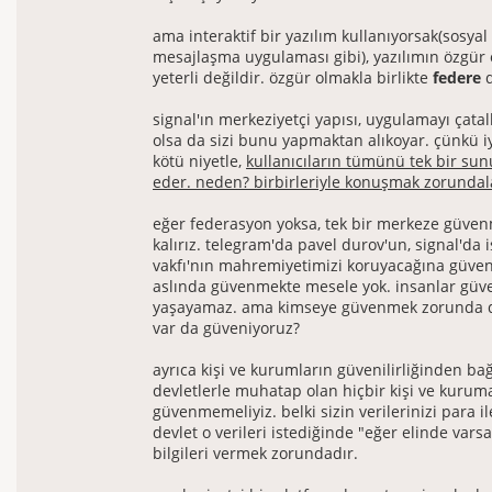
ama interaktif bir yazılım kullanıyorsak(sosya
mesajlaşma uygulaması gibi), yazılımın özgür 
yeterli değildir. özgür olmakla birlikte
federe
d
signal'ın merkeziyetçi yapısı, uygulamayı çata
olsa da sizi bunu yapmaktan alıkoyar. çünkü iy
kötü niyetle,
kullanıcıların tümünü tek bir s
eder. neden? birbirleriyle konuşmak zorundal
eğer federasyon yoksa, tek bir merkeze güve
kalırız. telegram'da pavel durov'un, signal'da i
vakfı'nın mahremiyetimizi koruyacağına güve
aslında güvenmekte mesele yok. insanlar g
yaşayamaz. ama kimseye güvenmek zorunda 
var da güveniyoruz?
ayrıca kişi ve kurumların güvenilirliğinden bağ
devletlerle muhatap olan hiçbir kişi ve kurum
güvenmemeliyiz. belki sizin verilerinizi para 
devlet o verileri istediğinde "eğer elinde vars
bilgileri vermek zorundadır.