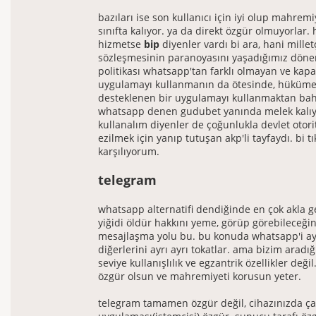
bazıları ise son kullanıcı için iyi olup mahrem
sınıfta kalıyor. ya da direkt özgür olmuyorlar. 
hizmetse
bip
diyenler vardı bi ara, hani mill
sözleşmesinin paranoyasını yaşadığımız dönem.
politikası whatsapp'tan farklı olmayan ve kapal
uygulamayı kullanmanın da ötesinde, hüküme
desteklenen bir uygulamayı kullanmaktan bah
whatsapp denen gudubet yanında melek kalıyo
kullanalım diyenler de çoğunlukla devlet otori
ezilmek için yanıp tutuşan akp'li tayfaydı. bi t
karşılıyorum.
telegram
whatsapp alternatifi dendiğinde en çok akla 
yiğidi öldür hakkını yeme, görüp görebileceğini
mesajlaşma yolu bu. bu konuda whatsapp'i ayr
diğerlerini ayrı ayrı tokatlar. ama bizim aradı
seviye kullanışlılık ve egzantrik özellikler deği
özgür olsun ve mahremiyeti korusun yeter.
telegram tamamen özgür değil, cihazınızda ça