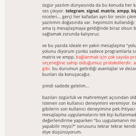
özgür yazılım dünyasında da bu konuda her ka
ses çıkıyor.
telegram
,
signal
,
matrix
,
xmpp
,
bi
niceleri... gerçi her kafadan ayrı bir sesin çık
yazılımın doğasında var. hepimizin kullandığı y
ama iş mesajlaşmaya geldiğinde biraz olsun 
sağlamak zorunda kalıyoruz.
ve bu yazıda ideale en yakın mesajlaşma "yol
yolunu diyorum çünkü sadece programlarla sını
matrix ve xmpp,
bağlanmak için çok sayıda p
seçeneğine sahip olduğumuz protokollerdir. ay
gibi
. bu durumun getirdiği avantajlar ve dezav
bunları da konuşacağız.
şimdi sadede gelelim...
bazıları özgürlük ve mahremiyet açısından old
istenen son kullanıcı deneyimini veremiyor. 
gibilerin son kullanıcı deneyimine pek ihtiyac
mesajlaşma uygulamalarını tek kişi kullanmad
değerlendirme yaparken "bu uygulamanın mis
yapabilir miyiz?" sorusunu tekrar tekrar kend
diye düşünüyorum.