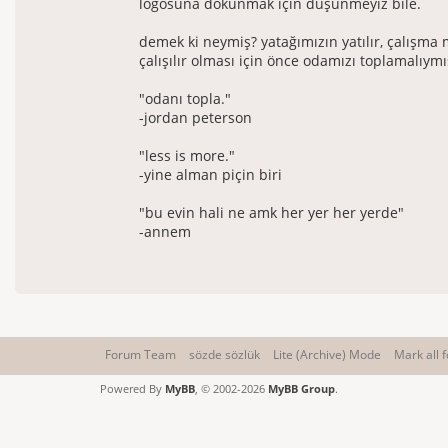
logosuna dokunmak için düşünmeyiz bile.
demek ki neymiş? yatağımızın yatılır, çalışma
çalışılır olması için önce odamızı toplamalıymı
"odanı topla."
-jordan peterson
"less is more."
-yine alman piçin biri
"bu evin hali ne amk her yer her yerde"
-annem
Forum Team
sözde sözlük
Lite (Archive) Mode
Mark all 
Powered By
MyBB
, © 2002-2026
MyBB Group
.