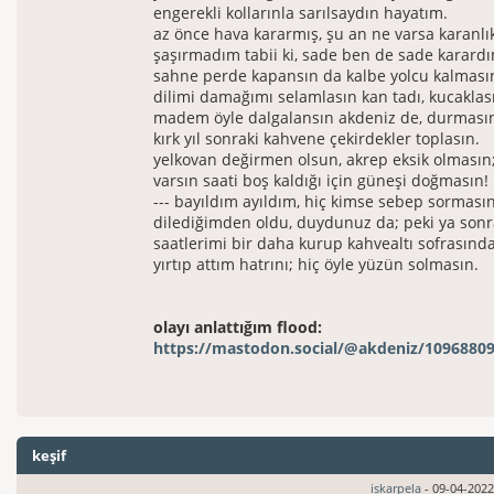
engerekli kollarınla sarılsaydın hayatım.
az önce hava kararmış, şu an ne varsa karanlı
şaşırmadım tabii ki, sade ben de sade karard
sahne perde kapansın da kalbe yolcu kalması
dilimi damağımı selamlasın kan tadı, kucaklas
madem öyle dalgalansın akdeniz de, durması
kırk yıl sonraki kahvene çekirdekler toplasın.
yelkovan değirmen olsun, akrep eksik olmasın
varsın saati boş kaldığı için güneşi doğmasın!
--- bayıldım ayıldım, hiç kimse sebep sormasın
dilediğimden oldu, duydunuz da; peki ya sonr
saatlerimi bir daha kurup kahvealtı sofrasınd
yırtıp attım hatrını; hiç öyle yüzün solmasın.
olayı anlattığım flood:
https://mastodon.social/@akdeniz/1096880
keşif
iskarpela
- 09-04-2022