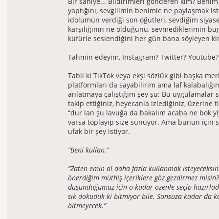
Bir saniye... Bildirimleri gönderen kim? Benim
yaptığını, sevgilimin benimle ne paylaşmak ist
idolümün verdiği son öğütleri, sevdiğim siyase
karşılığının ne olduğunu, sevmediklerimin b
küfürle seslendiğini her gün bana söyleyen k
Tahmin edeyim, Instagram? Twitter? Youtube?
Tabii ki TikTok veya ekşi sözlük gibi başka mer
platformları da sayabilirim ama laf kalabalığı
anlatmaya çalıştığım şey şu: Bu uygulamalar s
takip ettiğiniz, heyecanla izlediğiniz, üzerine t
“dur lan şu lavuğa da bakalım acaba ne bok yi
varsa toplayıp size sunuyor. Ama bunun için s
ufak bir şey istiyor.
“Beni kullan.”
“Zaten emin ol daha fazla kullanmak isteyeceksin.
önerdiğim müthiş içeriklere göz gezdirmez misin?
düşündüğümüz için o kadar özenle seçip hazırladık
sık dokuduk ki bitmiyor bile. Sonsuza kadar da k
bitmeyecek.”