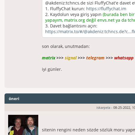
@akdeniz:tchncs.de sizi FluffyChat'e davet et
1. FluffyChat kurun:
https://fluffychat.im
2. Kaydolun veya giriş yapın
(burada ben bi
yapayım, matrix.org değil envs.net ya da tch
3. Davet bağlantısını açın:
https://matrix.to/#/@akdeniz:tchncs.de?c...fl
son olarak, unutmadan:
matrix
>>>
signal
>>>
telegram
>>>
whatsapp
iyi günler.
öneri
iskarpela
- 08-25-2022, 1
sitenin rengini neden sözde sözlük moru yap