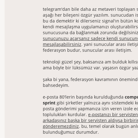
telegram'dan bile daha az metaveri toplayan s
aşağı her bileşeni özgür yazılım. sunucudan i
bu da demektir ki dilerseniz signal'ın bütün ko
kendi mesajlaşma uygulamanızı oluşturabilirsi
sunucusuna da bağlanmak zorunda değilsini
sunucunuzu açarsanız sadece kendi sunucunuz
mesajlaşabilirsiniz
. yani sunucular arası iletiş
federasyon budur, sunucular arası iletişim.
teknoloji güzel şey, baksanıza am bulduk kıllısı
ama böyle bir lüksümüz var. yaşasın özgür yaz
şaka bi yana, federasyon kavramının önemind
bahsedeyim.
e-posta 80'lerin başında kurulduğunda
compu
sprint
gibi şirketler yalnızca aynı sistemdeki ku
posta gönderimi yapmanıza izin veren izole e
toplulukları kurdular.
e-postanızı bir servisten
arkadaşınız başka bir servisten aldıysa birbir
gönderemezdiniz
. bu, temel olarak bugün an
bulunduğumuz durumdur.