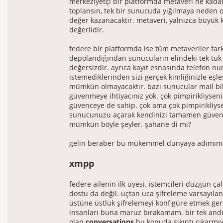
merkeziyetçi bir platformda metaveri ne kadar
toplansın, tek bir sunucuda yığılmaya neden 
değer kazanacaktır. metaveri, yalnızca büyük k
değerlidir.
federe bir platformda ise tüm metaveriler far
depolandığından sunucuların elindeki tek tük
değersizdir. ayrıca kayıt esnasında telefon n
istemediklerinden sizi gerçek kimliğinizle eşle
mümkün olmayacaktır. bazı sunucular mail bil
güvenmeye ihtiyacınız yok. çok pimpirikliysen
güvenceye de sahip. çok ama çok pimpirikliys
sunucunuzu açarak kendinizi tamamen güvene 
mümkün böyle şeyler. şahane di mi?
gelin beraber bu mükemmel dünyaya adımımızı
xmpp
federe ailenin ilk üyesi. istemcileri düzgün çal
dostu da değil. uçtan uca şifreleme varsayılan
üstüne üstlük şifrelemeyi konfigüre etmek ger
insanları buna maruz bırakamam. bir tek andr
olan
conversations
bu konuda sıkıntı çıkarmı