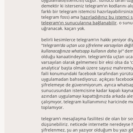
uygulaması(istemcisi) özgür. sunucu tarafı öz
demektir ki isterseniz telegram'ın kodlarını al
farklı bir telegram istemcisi hazırlayabilirsini
telegram foss) ama
hazırladığınız bu istemci 
telegram'ın sunucularına bağlanabilir
. o sunu
uğranacak. kaçarı yok.
belirli kesimlerce telegram'ın hakkı yeniyor 
"
telegram'da uçtan uca şifreleme varsayılan değil
kullanacağınıza whatsapp kullanın daha iyi"
dem
olduğu kanaatindeyim. telegram'da uçtan uca
varsayılan olarak gelmemesi bir eksi olsa da 
analytica' başta olmak üzere sayısız mahremiy
faili konumundaki facebook tarafından yürütü
uygulamadan bahsediyoruz. açıkçası facebook
şifrelemeye de güvenmiyorum. ayrıca whatsa
sunucusundan istemcisine kadar kapalı kaynak
azından uygulamayı kapattığınızda arkada ale
çalışmıyor, telegram kullanımınız haricinde m
toplamıyor.
telegram'ı mesajlaşma fasilitesi de olan bir so
düşünebiliriz. neticede internette neredeyse 
şifrelenmez, şu an yazıyor olduğum bu yazı g