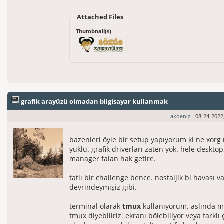
Attached Files
Thumbnail(s)
grafik arayüzü olmadan bilgisayar kullanmak
akdeniz
- 08-24-2022
bazenleri öyle bir setup yapıyorum ki ne xorg
yüklü. grafik driverları zaten yok. hele deskto
manager falan hak getire.
tatlı bir challenge bence. nostaljik bi havası v
devrindeymişiz gibi.
terminal olarak
tmux
kullanıyorum. aslında 
tmux diyebiliriz. ekranı bölebiliyor veya farklı