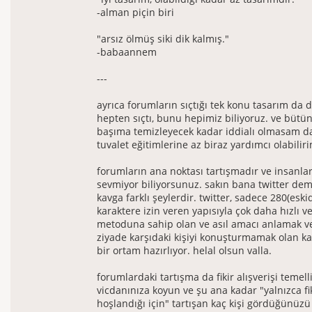
-alman piçin biri
"arsız ölmüş siki dik kalmış."
-babaannem
---
ayrıca forumların sıçtığı tek konu tasarım da d
hepten sıçtı, bunu hepimiz biliyoruz. ve bütü
başıma temizleyecek kadar iddialı olmasam d
tuvalet eğitimlerine az biraz yardımcı olabilir
forumların ana noktası tartışmadır ve insanlar
sevmiyor biliyorsunuz. sakın bana twitter dem
kavga farklı şeylerdir. twitter, sadece 280(esk
karaktere izin veren yapısıyla çok daha hızlı ve 
metoduna sahip olan ve asıl amacı anlamak v
ziyade karşıdaki kişiyi konuşturmamak olan ka
bir ortam hazırlıyor. helal olsun valla.
forumlardaki tartışma da fikir alışverişi temelli
vicdanınıza koyun ve şu ana kadar "yalnızca fi
hoşlandığı için" tartışan kaç kişi gördüğünüz