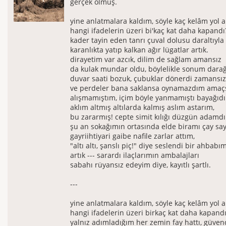
gerçek olmuş.
yine anlatmalara kaldım, söyle kaç kelâm yol a
hangi ifadelerin üzeri bi'kaç kat daha kapandı
kader tayin eden tanrı çuval dolusu daraltıyla
karanlıkta yatıp kalkan ağır lügatlar artık.
dirayetim var azcık, dilim de sağlam amansız
da kulak mundar oldu, böylelikle sonum darağ
duvar saati bozuk, çubuklar dönerdi zamansız
ve perdeler bana saklansa oynamazdım amaçs
alışmamıştım, içim böyle yanmamıştı bayağıdı
aklım altmış altılarda kalmış aslım astarım,
bu zararmış! cepte simit kılığı düzgün adamd
şu an sokağımın ortasında elde biramı çay say
gayriihtiyari gaibe nafile zarlar attım,
"altı altı, şanslı piç!" diye seslendi bir ahbabım
artık --- sarardı ilaçlarımın ambalajları
sabahı rüyansız edeyim diye, kayıtlı şartlı.
---
yine anlatmalara kaldım, söyle kaç kelâm yol a
hangi ifadelerin üzeri birkaç kat daha kapand
yalnız adımladığım her zemin fay hattı, güve