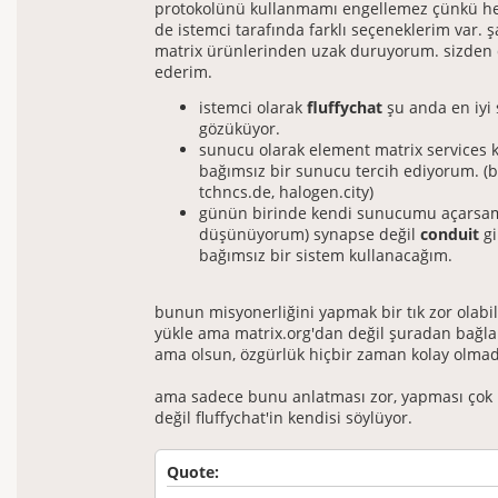
protokolünü kullanmamı engellemez çünkü 
de istemci tarafında farklı seçeneklerim var. 
matrix ürünlerinden uzak duruyorum. sizden 
ederim.
istemci olarak
fluffychat
şu anda en iyi 
gözüküyor.
sunucu olarak element matrix services
bağımsız bir sunucu tercih ediyorum. (b
tchncs.de, halogen.city)
günün birinde kendi sunucumu açarsa
düşünüyorum) synapse değil
conduit
gi
bağımsız bir sistem kullanacağım.
bunun misyonerliğini yapmak bir tık zor olabili
yükle ama matrix.org'dan değil şuradan bağl
ama olsun, özgürlük hiçbir zaman kolay olmad
ama sadece bunu anlatması zor, yapması çok k
değil fluffychat'in kendisi söylüyor.
Quote: