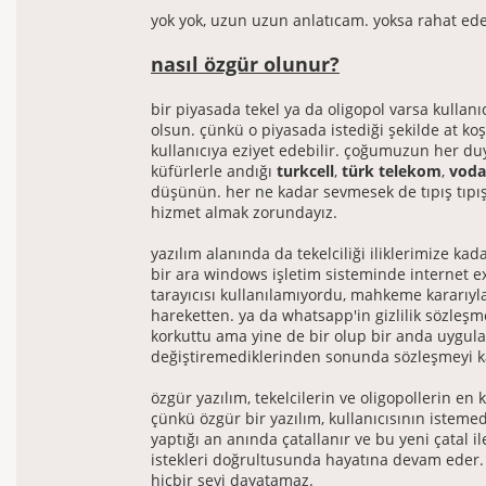
yok yok, uzun uzun anlatıcam. yoksa rahat e
nasıl özgür olunur?
bir piyasada tekel ya da oligopol varsa kullan
olsun. çünkü o piyasada istediği şekilde at koş
kullanıcıya eziyet edebilir. çoğumuzun her 
küfürlerle andığı
turkcell
,
türk telekom
,
voda
düşünün. her ne kadar sevmesek de tıpış tıpı
hizmet almak zorundayız.
yazılım alanında da tekelciliği iliklerimize kad
bir ara windows işletim sisteminde internet e
tarayıcısı kullanılamıyordu, mahkeme kararıy
hareketten. ya da whatsapp'in gizlilik sözleşm
korkuttu ama yine de bir olup bir anda uygul
değiştiremediklerinden sonunda sözleşmeyi ka
özgür yazılım, tekelcilerin ve oligopollerin en 
çünkü özgür bir yazılım, kullanıcısının istemed
yaptığı an anında çatallanır ve bu yeni çatal il
istekleri doğrultusunda hayatına devam eder. 
hiçbir şeyi dayatamaz.