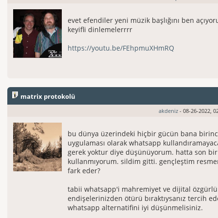
evet efendiler yeni müzik başlığını ben açıyoru
keyifli dinlemelerrrr
https://youtu.be/FEhpmuXHmRQ
matrix protokolü
akdeniz
- 08-26-2022, 0
bu dünya üzerindeki hiçbir gücün bana birin
uygulaması olarak whatsapp kullandıramaya
gerek yoktur diye düşünüyorum. hatta son birk
kullanmıyorum. sildim gitti. gençleştim resme
fark eder?
tabii whatsapp'i mahremiyet ve dijital özgürl
endişelerinizden ötürü bıraktıysanız tercih ed
whatsapp alternatifini iyi düşünmelisiniz.