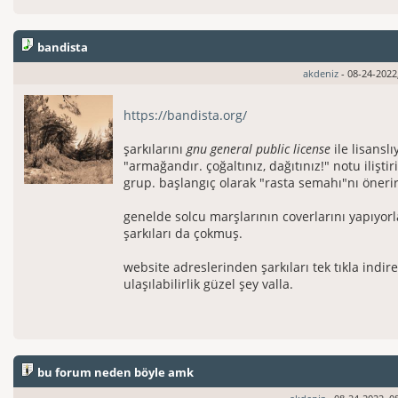
bandista
akdeniz
- 08-24-2022
https://bandista.org/
şarkılarını
gnu general public license
ile lisanslı
"armağandır. çoğaltınız, dağıtınız!" notu iliştir
grup. başlangıç olarak "rasta semahı"nı öneri
genelde solcu marşlarının coverlarını yapıyor
şarkıları da çokmuş.
website adreslerinden şarkıları tek tıkla indir
ulaşılabilirlik güzel şey valla.
bu forum neden böyle amk